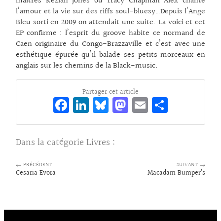
maîtres Keziah Jones ou Tracy Chapman Alex chante
l’amour et la vie sur des riffs soul-bluesy…Depuis l’Ange
Bleu sorti en 2009 on attendait une suite. La voici et cet
EP confirme : l’esprit du groove habite ce normand de
Caen originaire du Congo-Brazzaville et c’est avec une
esthétique épurée qu’il balade ses petits morceaux en
anglais sur les chemins de la Black-music.
Partager cet article
Fa
Li
Bl
M
E
Pa
ce
n
ue
as
m
rt
bo
ke
sk
to
ai
ag
Dans la catégorie
Livres
:
o
dI
y
d
l
er
k
n
o
← PRÉCÉDENT
SUIVANT →
Cesaria Evora
Macadam Bumper’s
n