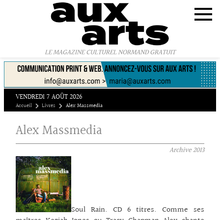
Panneau de gestion des cookies
LE MAGAZINE CULTUREL NORMAND GRATUIT
VENDREDI 7 AOÛT 2026
Accueil
Livres
Alex Massmedia
Alex Massmedia
Archive
2013
Soul Rain. CD 6 titres. Comme ses