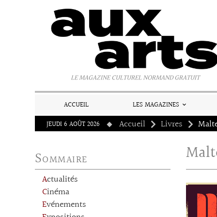
Panneau de gestion des cookies
LE MAGAZINE CULTUREL NORMAND GRATUIT
ACCUEIL
LES MAGAZINES
Accueil
Livres
Malt
JEUDI 6 AOÛT 2026
Malt
Sommaire
Actualités
Cinéma
Evénements