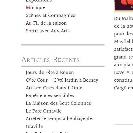
Expositions
Musique
Scènes et Compagnies
Du Malte
Au Fil de la saison
de la so
Sortir avec Aux Arts
pour les
Mayfield
satisfac
grand r
Articles Récents
aux plat
Love » e
Jours de Fête à Rouen
constitu
Côté Cour – Côté Jardin à Bernay
Cargö en
Arts en Cités dans L’Orne
Expériences sensibles
La Maison des Sept Colonnes
Le Parc Ornavik
Arrêter le temps à l’Abbaye de
Graville