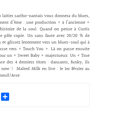
aitier sartho-nantais vous donnera du blues,
ment d’âme : une production « à l’ancienne »
’histoire de la soul. Quand on pense à Curtis
 de pâle copie. Un sans faute avec 20/20 % de
 et glissez lentement vers un blues-soul qui à
usse vers « Touch You ». Là on passe ensuite
, pour un « Sweet Baby » majestueux. Un « True
ce des 4 derniers titres : dansants, funky, ils
 now ! Malted Milk en live : le 1er février au
neuil/Avre.
E
Pa
m
rt
ai
ag