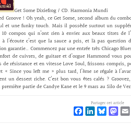
Get Some Dixiefrog / CD. Harmonia Mundi
d Groove ! Oh yeah, ce Get Some, second album du combo l
ul et une funky touch. Mais il possède surtout un supplé
 10 compos qui n’ont rien à envier aux beaux titres de l
 à l’écoute c’est que la sauce a pris, et là pas question
tion garantie… Commencez par une entrée très Chicago Blues
enfort de cuivres, de guitare et d’orgue Hammond vous po
s de résistance et en vitesse Love Soul, frissons compris
t « Since you left me » plus tard, l’âme se régale à l’avan
ent un dessert riche. C’est bon vous êtes calés ? Groovez,
 première partie de Candye Kane et le 9 mars au Silo de Ver
Partager cet article
Fa
Li
Bl
M
ce
n
ue
as
bo
ke
sk
to