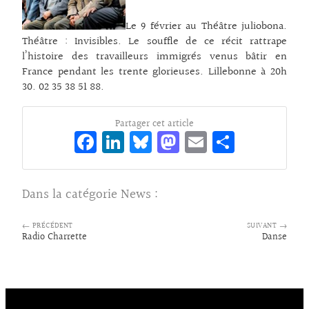
Le 9 février au Théâtre juliobona.
Théâtre : Invisibles. Le souffle de ce récit rattrape
l’histoire des travailleurs immigrés venus bâtir en
France pendant les trente glorieuses. Lillebonne à 20h
30. 02 35 38 51 88.
Partager cet article
Fa
Li
Bl
M
E
Pa
ce
n
ue
as
m
rt
bo
ke
sk
to
ai
ag
Dans la catégorie
News
:
o
dI
y
d
l
er
k
n
o
← PRÉCÉDENT
SUIVANT →
Radio Charrette
Danse
n