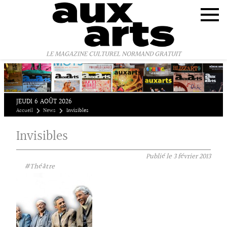
Panneau de gestion des cookies
LE MAGAZINE CULTUREL NORMAND GRATUIT
JEUDI 6 AOÛT 2026
Accueil
News
Invisibles
Invisibles
Publié le
3 février 2013
#Théâtre