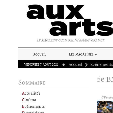
Panneau de gestion des cookies
LE MAGAZINE CULTUREL NORMAND GRATUIT
ACCUEIL
LES MAGAZINES
Accueil
Evénement
VENDREDI 7 AOÛT 2026
5e B
Sommaire
Actualités
#Perfo
Cinéma
Evénements