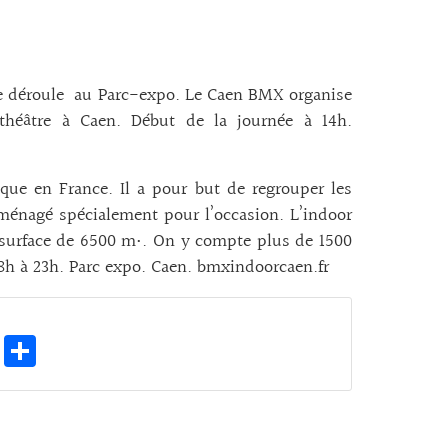
 se déroule au Parc-expo. Le Caen BMX organise
théâtre à Caen. Début de la journée à 14h.
ue en France. Il a pour but de regrouper les
énagé spécialement pour l’occasion. L’indoor
e surface de 6500 m•. On y compte plus de 1500
8h à 23h. Parc expo. Caen. bmxindoorcaen.fr
E
Pa
m
rt
ai
ag
l
er