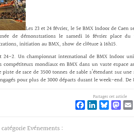
Les 23 et 24 février, le 5e BMX Indoor de Caen
rnée de démonstrations le samedi 16 février place du 
ations, initiation au BMX, show de clôture à 16h15.
et 24-2. Un championnat international de BMX Indoor uniq
rs compétiteurs mondiaux en BMX dans un vaste espace am
e piste de race de 3500 tonnes de sable s’étendant sur un
engagés pour plus de 3000 départs durant le week-end. De 
Partager cet article
Fa
Li
Bl
M
ce
n
ue
as
bo
ke
sk
to
 catégorie
Evénements
:
o
dI
y
d