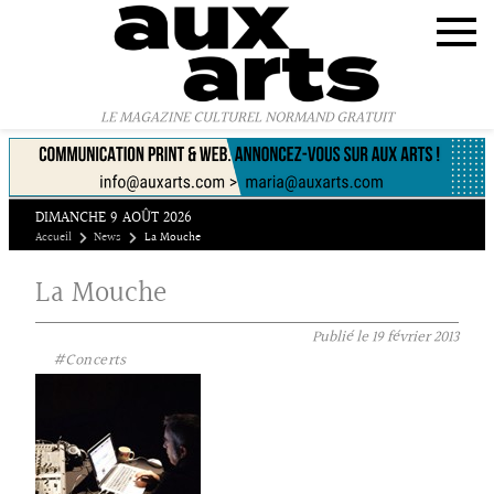
Panneau de gestion des cookies
LE MAGAZINE CULTUREL NORMAND GRATUIT
DIMANCHE 9 AOÛT 2026
Accueil
News
La Mouche
La Mouche
Publié le
19 février 2013
#Concerts