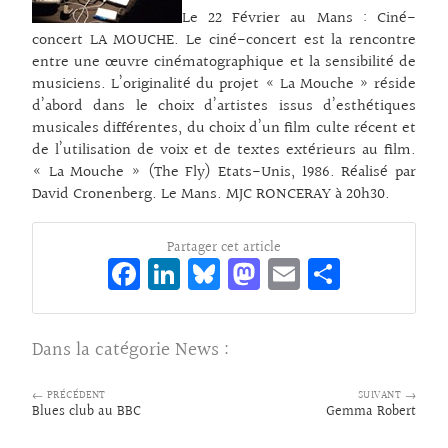
Le 22 Février au Mans : Ciné-
concert LA MOUCHE. Le ciné-concert est la rencontre
entre une œuvre cinématographique et la sensibilité de
musiciens. L’originalité du projet « La Mouche » réside
d’abord dans le choix d’artistes issus d’esthétiques
musicales différentes, du choix d’un film culte récent et
de l’utilisation de voix et de textes extérieurs au film.
« La Mouche » (The Fly) Etats-Unis, 1986. Réalisé par
David Cronenberg. Le Mans. MJC RONCERAY à 20h30.
Partager cet article
Fa
Li
Bl
M
E
Pa
ce
n
ue
as
m
rt
bo
ke
sk
to
ai
ag
Dans la catégorie
News
:
o
dI
y
d
l
er
k
n
o
← PRÉCÉDENT
SUIVANT →
Blues club au BBC
Gemma Robert
n