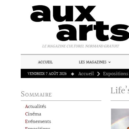
Panneau de gestion des cookies
LE MAGAZINE CULTUREL NORMAND GRATUIT
ACCUEIL
LES MAGAZINES
Accueil
Expositions
VENDREDI 7 AOÛT 2026
Life
Sommaire
Actualités
Cinéma
Evénements