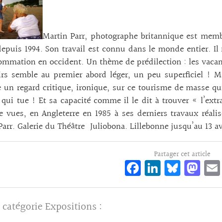
Martin Parr, photographe britannique est mem
epuis 1994. Son travail est connu dans le monde entier. Il
mmation en occident. Un thème de prédilection : les vacanc
irs semble au premier abord léger, un peu superficiel ! M
e un regard critique, ironique, sur ce tourisme de masse qui
l qui tue ! Et sa capacité comme il le dit à trouver « l’ext
e vues, en Angleterre en 1985 à ses derniers travaux réal
Parr. Galerie du Théâtre Juliobona. Lillebonne jusqu’au 13 av
Partager cet article
Fa
Li
Bl
M
ce
n
ue
as
bo
ke
sk
to
 catégorie
Expositions
:
o
dI
y
d