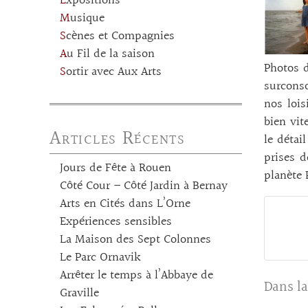
Expositions
Musique
Scènes et Compagnies
Au Fil de la saison
Photos d
Sortir avec Aux Arts
surconso
nos lois
bien vit
Articles Récents
le détai
prises d
Jours de Fête à Rouen
planète 
Côté Cour – Côté Jardin à Bernay
Arts en Cités dans L’Orne
Expériences sensibles
La Maison des Sept Colonnes
Le Parc Ornavik
Arrêter le temps à l’Abbaye de
Dans la
Graville