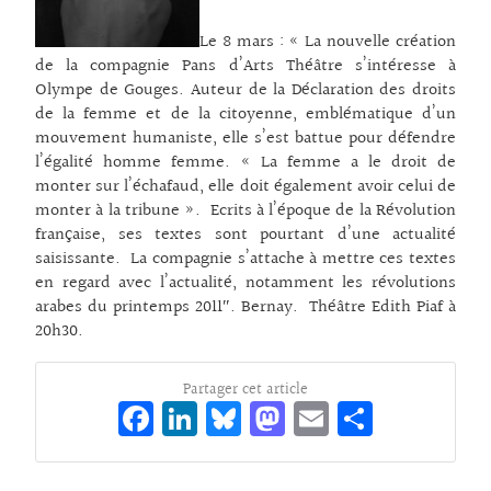
Le 8 mars : « La nouvelle création
de la compagnie Pans d’Arts Théâtre s’intéresse à
Olympe de Gouges. Auteur de la Déclaration des droits
de la femme et de la citoyenne, emblématique d’un
mouvement humaniste, elle s’est battue pour défendre
l’égalité homme femme. « La femme a le droit de
monter sur l’échafaud, elle doit également avoir celui de
monter à la tribune ». Ecrits à l’époque de la Révolution
française, ses textes sont pourtant d’une actualité
saisissante. La compagnie s’attache à mettre ces textes
en regard avec l’actualité, notamment les révolutions
arabes du printemps 2011″. Bernay. Théâtre Edith Piaf à
20h30.
Partager cet article
Fa
Li
Bl
M
E
Pa
ce
n
ue
as
m
rt
bo
ke
sk
to
ai
ag