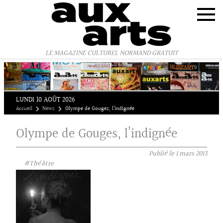
Panneau de gestion des cookies
LE MAGAZINE CULTUREL NORMAND GRATUIT
LUNDI 10 AOÛT 2026
Accueil
News
Olympe de Gouges, l’indignée
Olympe de Gouges, l’indignée
Publié le
1 mars 2013
#Théâtre