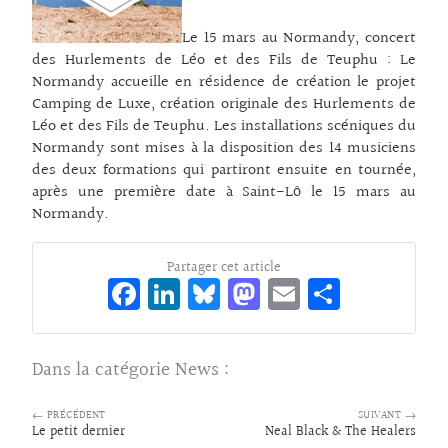
Le 15 mars au Normandy, concert
des Hurlements de Léo et des Fils de Teuphu : Le
Normandy accueille en résidence de création le projet
Camping de Luxe, création originale des Hurlements de
Léo et des Fils de Teuphu. Les installations scéniques du
Normandy sont mises à la disposition des 14 musiciens
des deux formations qui partiront ensuite en tournée,
après une première date à Saint-Lô le 15 mars au
Normandy.
Partager cet article
Fa
Li
Bl
M
E
Pa
ce
n
ue
as
m
rt
bo
ke
sk
to
ai
ag
Dans la catégorie
News
:
o
dI
y
d
l
er
k
n
o
← PRÉCÉDENT
SUIVANT →
Le petit dernier
Neal Black & The Healers