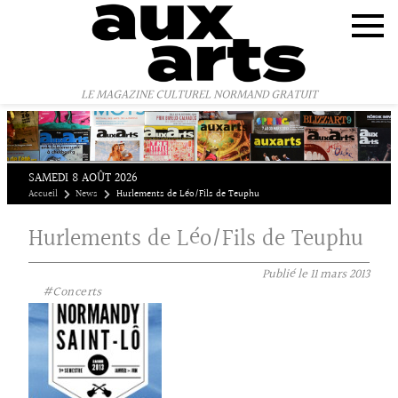
Panneau de gestion des cookies
LE MAGAZINE CULTUREL NORMAND GRATUIT
SAMEDI 8 AOÛT 2026
Accueil
News
Hurlements de Léo/Fils de Teuphu
Hurlements de Léo/Fils de Teuphu
Publié le
11 mars 2013
#Concerts