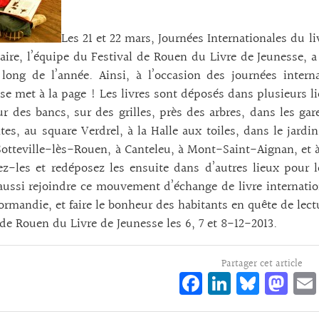
Les 21 et 22 mars, Journées Internationales du l
aire, l’équipe du Festival de Rouen du Livre de Jeunesse, 
long de l’année. Ainsi, à l’occasion des journées intern
 se met à la page ! Les livres sont déposés dans plusieurs
ur des bancs, sur des grilles, près des arbres, dans les gar
tes, au square Verdrel, à la Halle aux toiles, dans le jardin
Sotteville-lès-Rouen, à Canteleu, à Mont-Saint-Aignan, et 
z-les et redéposez les ensuite dans d’autres lieux pour 
ussi rejoindre ce mouvement d’échange de livre internatio
rmandie, et faire le bonheur des habitants en quête de le
 de Rouen du Livre de Jeunesse les 6, 7 et 8-12-2013.
Partager cet article
Fa
Li
Bl
M
ce
n
ue
as