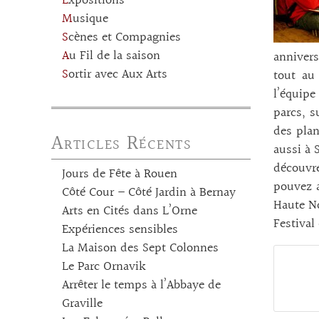
Expositions
Musique
Scènes et Compagnies
Au Fil de la saison
annivers
Sortir avec Aux Arts
tout au 
l’équipe
parcs, s
des plan
Articles Récents
aussi à 
découvre
Jours de Fête à Rouen
pouvez a
Côté Cour – Côté Jardin à Bernay
Haute No
Arts en Cités dans L’Orne
Festival
Expériences sensibles
La Maison des Sept Colonnes
Le Parc Ornavik
Arrêter le temps à l’Abbaye de
Graville