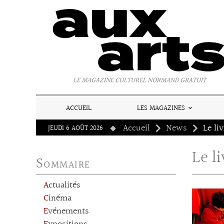
Panneau de gestion des cookies
LE MAGAZINE CULTUREL NORMAND GRATUIT
ACCUEIL
LES MAGAZINES
Accueil
News
Le li
JEUDI 6 AOÛT 2026
Le l
Sommaire
Actualités
Cinéma
Evénements