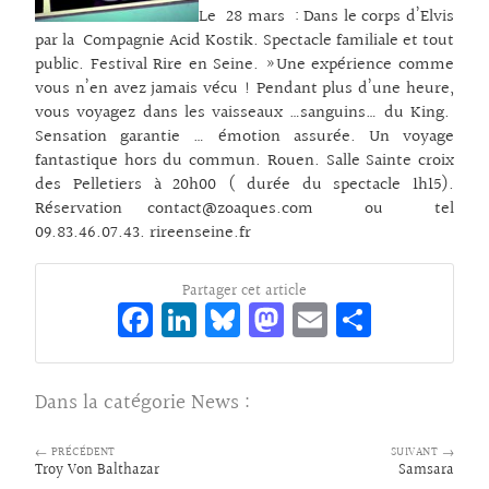
Le 28 mars : Dans le corps d’Elvis
par la Compagnie Acid Kostik. Spectacle familiale et tout
public. Festival Rire en Seine. »Une expérience comme
vous n’en avez jamais vécu ! Pendant plus d’une heure,
vous voyagez dans les vaisseaux …sanguins… du King.
Sensation garantie … émotion assurée. Un voyage
fantastique hors du commun. Rouen. Salle Sainte croix
des Pelletiers à 20h00 ( durée du spectacle 1h15).
Réservation contact@zoaques.com ou tel
09.83.46.07.43. rireenseine.fr
Partager cet article
Fa
Li
Bl
M
E
Pa
ce
n
ue
as
m
rt
bo
ke
sk
to
ai
ag
Dans la catégorie
News
:
o
dI
y
d
l
er
k
n
o
← PRÉCÉDENT
SUIVANT →
Troy Von Balthazar
Samsara