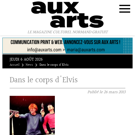
Panneau de gestion des cookies
LE MAGAZINE CULTUREL NORMAND GRATUIT
JEUDI 6 AOÛT 2026
Accueil
News
Dans le corps d'Elvis
Dans le corps d'Elvis
Publié le
26 mars 2013