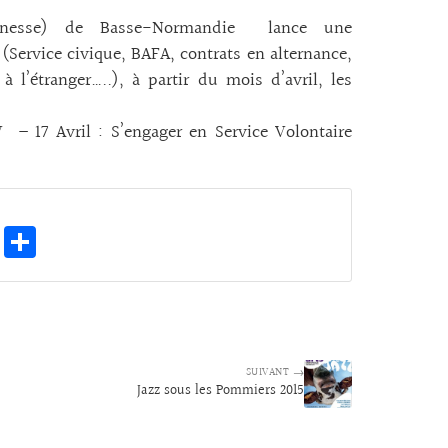
Jeunesse) de Basse-Normandie lance une
(Service civique, BAFA, contrats en alternance,
à l’étranger…..), à partir du mois d’avril, les
V – 17 Avril : S’engager en Service Volontaire
E
Pa
m
rt
ai
ag
l
er
SUIVANT →
Jazz sous les Pommiers 2015