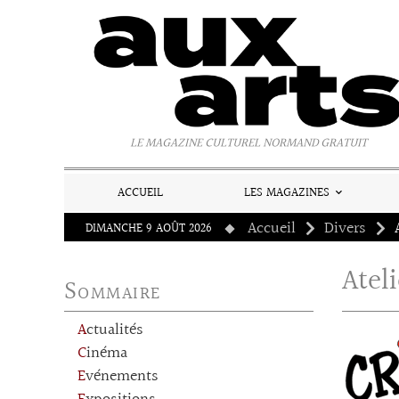
Panneau de gestion des cookies
LE MAGAZINE CULTUREL NORMAND GRATUIT
ACCUEIL
LES MAGAZINES
Accueil
Divers
DIMANCHE 9 AOÛT 2026
Atel
Sommaire
Actualités
Cinéma
Evénements