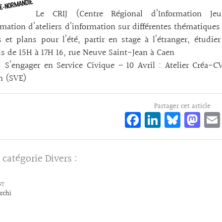
Le CRIJ (Centre Régional d’Information 
ation d’ateliers d’information sur différentes thématiques 
 et plans pour l’été, partir en stage à l’étranger, étudier 
s de 15H à 17H 16, rue Neuve Saint-Jean à Caen
« S’engager en Service Civique – 10 Avril : Atelier Créa-C
n (SVE)
Partager cet article
Fa
Li
Bl
M
ce
n
ue
as
bo
ke
sk
to
 catégorie
Divers
:
o
dI
y
d
k
n
o
NT
n
rchi