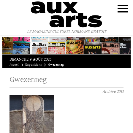
Panneau de gestion des cookies
LE MAGAZINE CULTUREL NORMAND GRATUIT
DIMANCHE 9 AOÛT 2026
Accueil
Expositions
Gwezenneg
Gwezenneg
Archive
2013