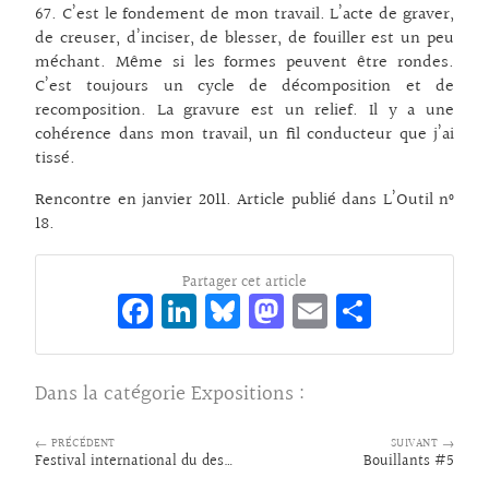
67. C’est le fondement de mon travail. L’acte de graver,
de creuser, d’inciser, de blesser, de fouiller est un peu
méchant. Même si les formes peuvent être rondes.
C’est toujours un cycle de décomposition et de
recomposition. La gravure est un relief. Il y a une
cohérence dans mon travail, un fil conducteur que j’ai
tissé.
Rencontre en janvier 2011. Article publié dans L’Outil n°
18.
Partager cet article
Fa
Li
Bl
M
E
Pa
ce
n
ue
as
m
rt
bo
ke
sk
to
ai
ag
Dans la catégorie
Expositions
:
o
dI
y
d
l
er
k
n
o
← PRÉCÉDENT
SUIVANT →
Festival international du dessin de presse
Bouillants #5
n