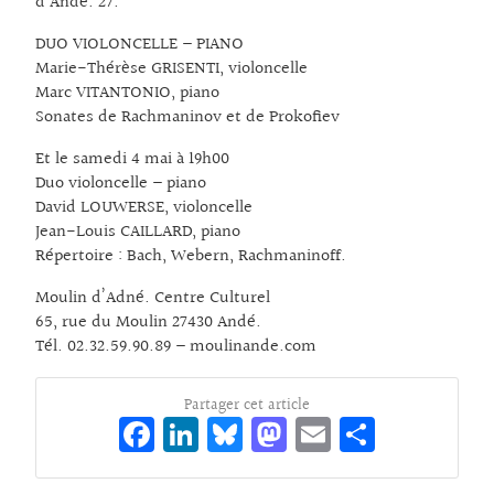
d’Andé. 27.
DUO VIOLONCELLE – PIANO
Marie-Thérèse GRISENTI, violoncelle
Marc VITANTONIO, piano
Sonates de Rachmaninov et de Prokofiev
Et le samedi 4 mai à 19h00
Duo violoncelle – piano
David LOUWERSE, violoncelle
Jean-Louis CAILLARD, piano
Répertoire : Bach, Webern, Rachmaninoff.
Moulin d’Adné. Centre Culturel
65, rue du Moulin 27430 Andé.
Tél. 02.32.59.90.89 – moulinande.com
Partager cet article
Fa
Li
Bl
M
E
Pa
ce
n
ue
as
m
rt