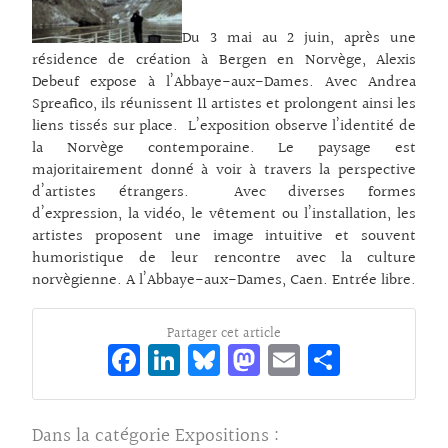
Du 3 mai au 2 juin, après une
résidence de création à Bergen en Norvège, Alexis
Debeuf expose à l’Abbaye-aux-Dames. Avec Andrea
Spreafico, ils réunissent 11 artistes et prolongent ainsi les
liens tissés sur place. L’exposition observe l’identité de
la Norvège contemporaine. Le paysage est
majoritairement donné à voir à travers la perspective
d’artistes étrangers. Avec diverses formes
d’expression, la vidéo, le vêtement ou l’installation, les
artistes proposent une image intuitive et souvent
humoristique de leur rencontre avec la culture
norvègienne. A l’Abbaye-aux-Dames, Caen. Entrée libre.
Partager cet article
Fa
Li
Bl
M
E
Pa
ce
n
ue
as
m
rt
bo
ke
sk
to
ai
ag
Dans la catégorie
Expositions
: