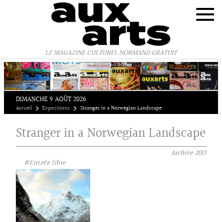
Panneau de gestion des cookies
LE MAGAZINE CULTUREL NORMAND GRATUIT
DIMANCHE 9 AOÛT 2026
Accueil
Expositions
Stranger in a Norwegian Landscape
Stranger in a Norwegian Landscape
Archive
2013
#Entrée libre