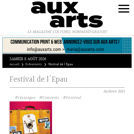
Panneau de gestion des cookies
LE MAGAZINE CULTUREL NORMAND GRATUIT
SAMEDI 8 AOÛT 2026
Accueil
Evénements
Festival de l'Epau
Festival de l'Epau
Archive
2013
#classique
#Concerts
#Festival