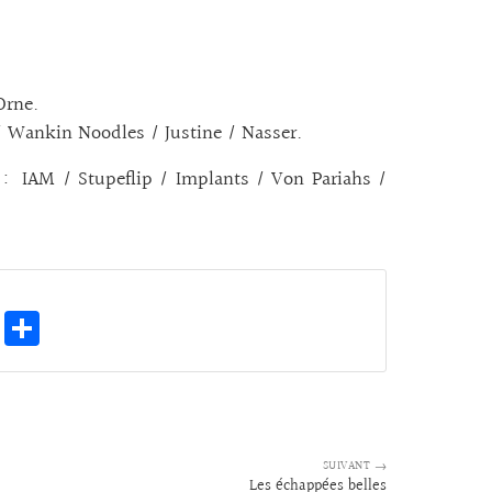
Orne.
 / Wankin Noodles / Justine / Nasser.
h : IAM / Stupeflip / Implants / Von Pariahs /
E
Pa
m
rt
ai
ag
l
er
SUIVANT →
Les échappées belles