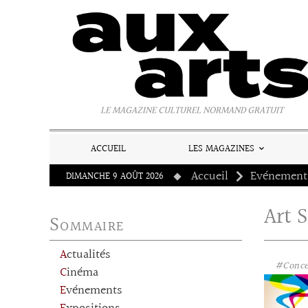
Panneau de gestion des cookies
LE MAGAZINE CULTUREL NORMAND GRATUIT
ACCUEIL
LES MAGAZINES
Accueil
Evénement
DIMANCHE 9 AOÛT 2026
Art 
Sommaire
Actualités
#Conce
Cinéma
Evénements