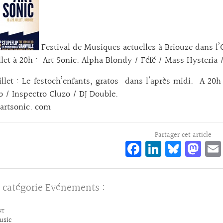
Festival de Musiques actuelles à Briouze dans l’
illet à 20h : Art Sonic. Alpha Blondy / Féfé / Mass Hysteria
illet : Le festoch’enfants, gratos dans l’après midi. A 20
b / Inspectro Cluzo / DJ Double.
-artsonic. com
Partager cet article
Fa
Li
Bl
M
ce
n
ue
as
bo
ke
sk
to
 catégorie
Evénements
:
o
dI
y
d
k
n
o
NT
usic