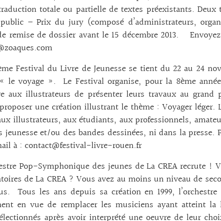
raduction totale ou partielle de textes préexistants. Deux t
public – Prix du jury (composé d’administrateurs, organi
 de remise de dossier avant le 15 décembre 2013. Envoyez
@zoaques.com
ème Festival du Livre de Jeunesse se tient du 22 au 24 no
 le voyage ». Le Festival organise, pour la 8ème année, 
e aux illustrateurs de présenter leurs travaux au grand p
proposer une création illustrant le thème : Voyager léger. L
aux illustrateurs, aux étudiants, aux professionnels, amate
 jeunesse et/ou des bandes dessinées, ni dans la presse. Pl
ail à : contact@festival-livre-rouen.fr
estre Pop-Symphonique des jeunes de La CREA recrute ! Vo
toires de La CREA ? Vous avez au moins un niveau de secon
us. Tous les ans depuis sa création en 1999, l’orchestr
ent en vue de remplacer les musiciens ayant atteint la l
électionnés après avoir interprété une oeuvre de leur choi