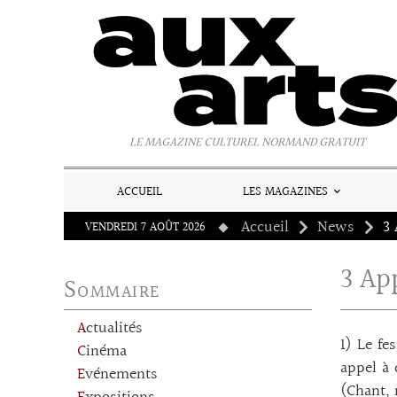
Panneau de gestion des cookies
LE MAGAZINE CULTUREL NORMAND GRATUIT
ACCUEIL
LES MAGAZINES
Accueil
News
3 
VENDREDI 7 AOÛT 2026
3 Ap
Sommaire
Actualités
1) Le fe
Cinéma
appel à
Evénements
(Chant, 