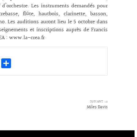
f d’orchestre. Les instruments demandés pour
rebasse, flûte, hautbois, clarinette, basson,
o. Les auditions auront lieu le 5 octobre dans
seignements et inscriptions auprès de Francis
REA : www.la-crea.fr
E
Pa
m
rt
ai
ag
l
er
SUIVANT →
Miles Davis