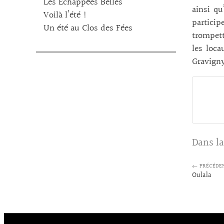
Les Echappées Belles
ainsi q
Voilà l’été !
particip
Un été au Clos des Fées
trompett
les loca
Gravigny
Dans la
← PRÉCÉDE
Oulala