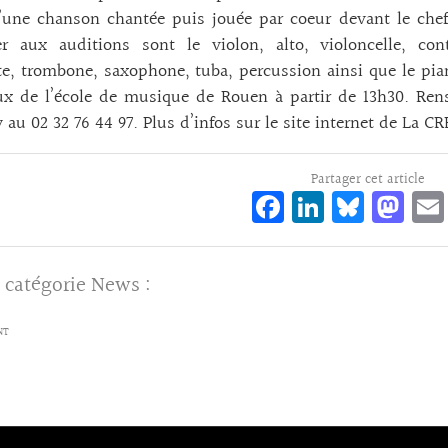
u’une chanson chantée puis jouée par coeur devant le che
er aux auditions sont le violon, alto, violoncelle, cont
e, trombone, saxophone, tuba, percussion ainsi que le pian
ux de l’école de musique de Rouen à partir de 13h30. Ren
 au 02 32 76 44 97. Plus d’infos sur le site internet de La C
Partager cet article
Fa
Li
Bl
M
ce
n
ue
as
bo
ke
sk
to
 catégorie
News
:
o
dI
y
d
k
n
o
NT
n