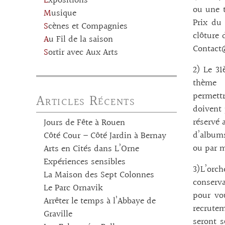
Expositions
ou une t
Musique
Prix du 
Scènes et Compagnies
clôture
Au Fil de la saison
Contact
Sortir avec Aux Arts
2) Le 31
thème «
permettr
Articles Récents
doivent 
réservé 
Jours de Fête à Rouen
d’albums
Côté Cour – Côté Jardin à Bernay
ou par m
Arts en Cités dans L’Orne
Expériences sensibles
3)L’orch
La Maison des Sept Colonnes
conserva
Le Parc Ornavik
pour vo
Arrêter le temps à l’Abbaye de
recrutem
Graville
seront s