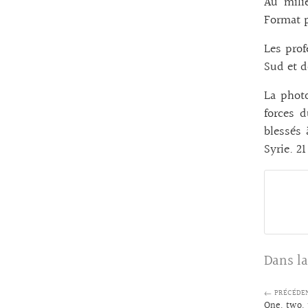
Au mili
Format p
Les prof
Sud et de
La photo
forces d
blessés 
Syrie. 2
Dans la
← PRÉCÉDE
One, two, 