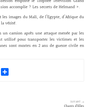
derson emporte le Trophée Télévision Grand
ission accomplie ? Les secrets de Helmand ».
 les images du Mali, de l’Egypte, d’Afrique du
la vérité.
ans un camion après une attaque menée par les
 utilisé pour transporter les victimes et les
onnes sont mortes en 2 ans de guerre civile en
E
Pa
m
rt
ai
ag
l
er
SUIVANT →
Chants d’Elles