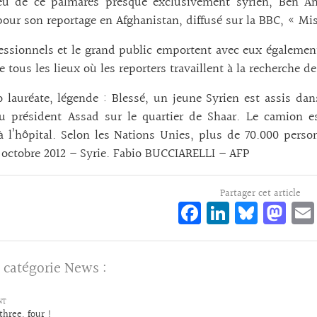
eu de ce palmarès presque exclusivement syrien, Ben An
our son reportage en Afghanistan, diffusé sur la BBC, « M
essionnels et le grand public emportent avec eux également
 tous les lieux où les reporters travaillent à la recherche de 
 lauréate, légende : Blessé, un jeune Syrien est assis d
u président Assad sur le quartier de Shaar. Le camion est
à l’hôpital. Selon les Nations Unies, plus de 70.000 pers
1 octobre 2012 – Syrie. Fabio BUCCIARELLI – AFP
Partager cet article
Fa
Li
Bl
M
ce
n
ue
as
bo
ke
sk
to
 catégorie
News
:
o
dI
y
d
k
n
o
NT
three, four !