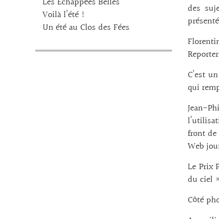
Les Echappées Belles
des suj
Voilà l’été !
présenté
Un été au Clos des Fées
Florenti
Reporter
C’est un
qui remp
Jean-Phi
l’utilis
front de
Web jour
Le Prix 
du ciel 
Côté pho