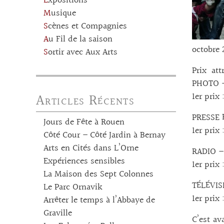
Expositions
Musique
Scènes et Compagnies
Au Fil de la saison
octobre 
Sortir avec Aux Arts
Prix att
PHOTO 
Articles Récents
1er prix
PRESSE É
Jours de Fête à Rouen
1er prix
Côté Cour – Côté Jardin à Bernay
Arts en Cités dans L’Orne
RADIO –
Expériences sensibles
1er prix
La Maison des Sept Colonnes
TÉLÉVI
Le Parc Ornavik
1er pri
Arrêter le temps à l’Abbaye de
Graville
C’est av