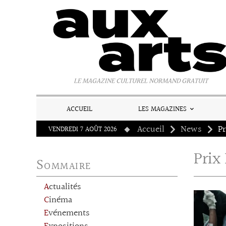
Panneau de gestion des cookies
LE MAGAZINE CULTUREL NORMAND GRATUIT
ACCUEIL
LES MAGAZINES
Accueil
News
Pr
VENDREDI 7 AOÛT 2026
Prix
Sommaire
Actualités
Cinéma
Evénements