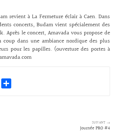
m revient à La Fermeture éclair à Caen. Dans
dents concerts, Budam vient spécialement des
folk. Après le concert, Amavada vous propose de
e un coup dans une ambiance nordique des plus
rs pour les papilles. (ouverture des portes à
ct@amavada.com
E
Pa
m
rt
ai
ag
l
er
SUIVANT →
Journée PRO #4