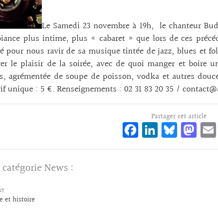
Le Samedi 23 novembre à 19h, le chanteur Buda
ance plus intime, plus « cabaret » que lors de ces précé
oé pour nous ravir de sa musique tintée de jazz, blues et 
rer le plaisir de la soirée, avec de quoi manger et boir
s, agrémentée de soupe de poisson, vodka et autres douceu
rif unique : 5 €. Renseignements : 02 31 83 20 35 / conta
Partager cet article
Fa
Li
Bl
M
ce
n
ue
as
bo
ke
sk
to
 catégorie
News
:
o
dI
y
d
k
n
o
NT
e et histoire
n