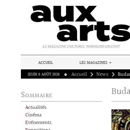
Panneau de gestion des cookies
LE MAGAZINE CULTUREL NORMAND GRATUIT
ACCUEIL
LES MAGAZINES
Accueil
News
Bud
JEUDI 6 AOÛT 2026
Bud
Sommaire
Actualités
Cinéma
Evénements