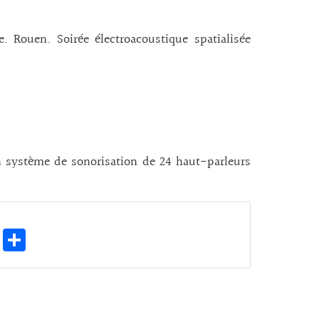
e. Rouen. Soirée électroacoustique spatialisée
 système de sonorisation de 24 haut-parleurs
E
Pa
m
rt
ai
ag
l
er