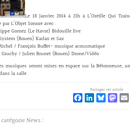
Le 18 Janvier 2014 à 21h à L’Oreille Qui Train
 par L’Objet Sonore avec :
lippe Gomez (Le Havre) Bidouille live
System (Rouen) Karlax et Sax
Michel / François Buffet- musique acousmatique
 Gruchy / Julien Brunet (Rouen) Drone/Vidéo
es musiques seront mises en espace sur la Bétonneuse, un
dans la salle.
Partager cet article
Fa
Li
Bl
M
ce
n
ue
as
bo
ke
sk
to
 catégorie
News
:
o
dI
y
d