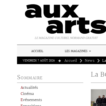
Panneau de gestion des cookies
LE MAGAZINE CULTUREL NORMAND GRATUIT
ACCUEIL
LES MAGAZINES
Accueil
News
L
VENDREDI 7 AOÛT 2026
La B
Sommaire
Actualités
Cinéma
Evénements