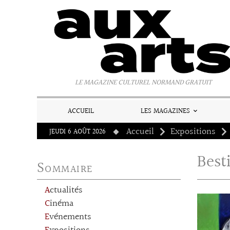
Panneau de gestion des cookies
LE MAGAZINE CULTUREL NORMAND GRATUIT
ACCUEIL
LES MAGAZINES
Accueil
Expositions
JEUDI 6 AOÛT 2026
Best
Sommaire
Actualités
Cinéma
Evénements