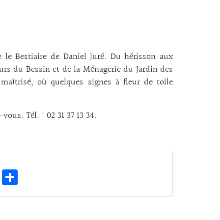
e le Bestiaire de Daniel Juré. Du hérisson aux
ours du Bessin et de la Ménagerie du Jardin des
maîtrisé, où quelques signes à fleur de toile
ous. Tél. : 02 31 37 13 34.
E
Pa
m
rt
ai
ag