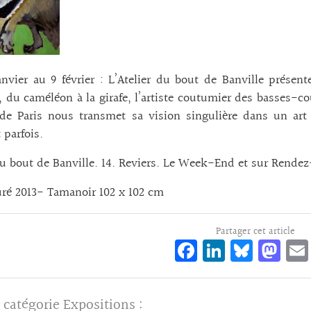
nvier au 9 février : L’Atelier du bout de Banville présent
 du caméléon à la girafe, l’artiste coutumier des basses-c
de Paris nous transmet sa vision singulière dans un art 
 parfois.
du bout de Banville. 14. Reviers. Le Week-End et sur Rendez-v
uré 2013- Tamanoir 102 x 102 cm
Partager cet article
Fa
Li
Bl
M
ce
n
ue
as
bo
ke
sk
to
 catégorie
Expositions
: