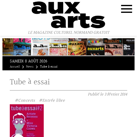
Panneau de gestion des cookies
LE MAGAZINE CULTUREL NORMAND GRATUIT
SAMEDI 8 AOÛT 2026
Accueil
News
Tube à essai
Tube à essai
Publié le
3 février 2014
#Concerts
#Entrée libre