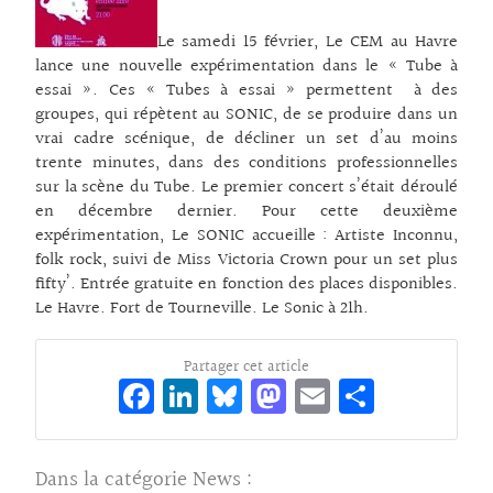
Le samedi 15 février, Le CEM au Havre
lance une nouvelle expérimentation dans le « Tube à
essai ». Ces « Tubes à essai » permettent à des
groupes, qui répètent au SONIC, de se produire dans un
vrai cadre scénique, de décliner un set d’au moins
trente minutes, dans des conditions professionnelles
sur la scène du Tube. Le premier concert s’était déroulé
en décembre dernier. Pour cette deuxième
expérimentation, Le SONIC accueille : Artiste Inconnu,
folk rock, suivi de Miss Victoria Crown pour un set plus
fifty’. Entrée gratuite en fonction des places disponibles.
Le Havre. Fort de Tourneville. Le Sonic à 21h.
Partager cet article
Fa
Li
Bl
M
E
Pa
ce
n
ue
as
m
rt
bo
ke
sk
to
ai
ag
Dans la catégorie
News
: