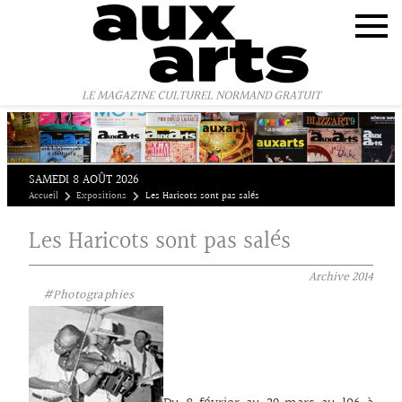
Panneau de gestion des cookies
LE MAGAZINE CULTUREL NORMAND GRATUIT
SAMEDI 8 AOÛT 2026
Accueil
Expositions
Les Haricots sont pas salés
Les Haricots sont pas salés
Archive
2014
#Photographies