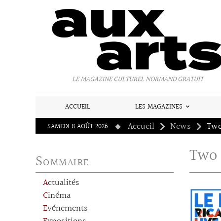
Panneau de gestion des cookies
LE MAGAZINE CULTUREL NORMAND GRATUIT
ACCUEIL
LES MAGAZINES
Accueil
News
Two
SAMEDI 8 AOÛT 2026
Two 
Sommaire
Actualités
Cinéma
Evénements