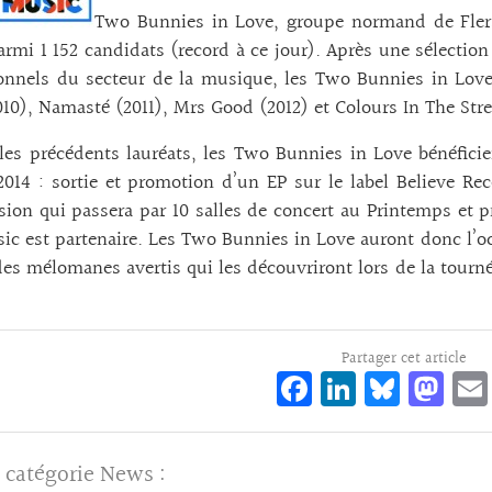
Two Bunnies in Love, groupe normand de Flers
rmi 1 152 candidats (record à ce jour). Après une sélection 
onnels du secteur de la musique, les Two Bunnies in Love
10), Namasté (2011), Mrs Good (2012) et Colours In The Stre
es précédents lauréats, les Two Bunnies in Love bénéfic
2014 : sortie et promotion d’un EP sur le label Believe Rec
sion qui passera par 10 salles de concert au Printemps et 
ic est partenaire. Les Two Bunnies in Love auront donc l’oc
des mélomanes avertis qui les découvriront lors de la tourné
Partager cet article
Fa
Li
Bl
M
ce
n
ue
as
bo
ke
sk
to
 catégorie
News
: