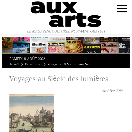
Panneau de gestion des cookies
LE MAGAZINE CULTUREL NORMAND GRATUIT
SAMEDI 8 AOÛT 2026
Accueil
Expositions
Voyages au Siècle des lumières
Voyages au Siècle des lumières
Archive
2014