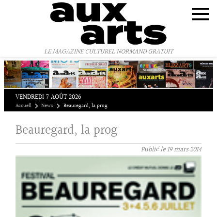
Panneau de gestion des cookies
LE MAGAZINE CULTUREL NORMAND GRATUIT
VENDREDI 7 AOÛT 2026
Accueil
News
Beauregard, la prog
Beauregard, la prog
Publié le
19 mars 2014