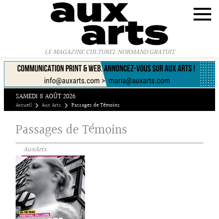
Panneau de gestion des cookies
LE MAGAZINE CULTUREL NORMAND GRATUIT
SAMEDI 8 AOÛT 2026
Accueil
Aux Arts
Passages de Témoins
Passages de Témoins
AuxArts