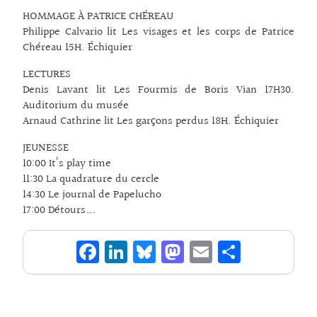
HOMMAGE À PATRICE CHÉREAU
Philippe Calvario lit Les visages et les corps de Patrice
Chéreau 15H. Échiquier
LECTURES
Denis Lavant lit Les Fourmis de Boris Vian 17H30.
Auditorium du musée
Arnaud Cathrine lit Les garçons perdus 18H. Échiquier
JEUNESSE
10:00 It’s play time
11:30 La quadrature du cercle
14:30 Le journal de Papelucho
17:00 Détours….
Fa
Li
Bl
M
E
Pa
ce
n
ue
as
m
rt
bo
ke
sk
to
ai
ag