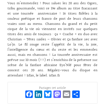
Vous m’emmerdez ! Pour saluer les 20 ans des Ogres,
tribu gourmande, voici ce 19e album au titre fracassant
et une tournée anniversaire ! 16 titres fidèles à la
couleur poétique et franco de port de leurs chansons
vraies sont au menu. Chansons du grand et du petit
cirque de la vie où viennent en invités sur quelques
titres des amis de toujours : ça « Crache » en duo avec
Christian – Têtes raides – Olivier et ça fanfare sec avec
Lo’Jo. Le fil rouge reste l’appétit de la vie, la joie,
l’intelligence du cœur et du reste et les emmerdes
aussi, mais en chansons ! La tournée anniversaire est
prévue sur 10 mois (!!!) et s’enrichira de la présence sur
scène de la fanfare africaine Eyo’Nlé pour fêter de
concert ces 20 ans. Régalez-vous du disque en
attendant ! Irfan, le label. irfan.fr
Partager cet article
Fa
Li
Bl
M
E
Pa
ce
n
ue
as
m
rt