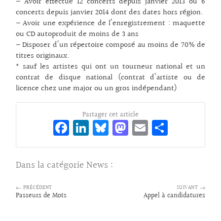
– Avoir effectué 12 concerts depuis janvier 2013 ou 6
concerts depuis janvier 2014 dont des dates hors région.
– Avoir une expérience de l’enregistrement : maquette
ou CD autoproduit de moins de 3 ans
– Disposer d’un répertoire composé au moins de 70% de
titres originaux.
* sauf les artistes qui ont un tourneur national et un
contrat de disque national (contrat d’artiste ou de
licence chez une major ou un gros indépendant)
Partager cet article
Fa
Li
Bl
M
E
Pa
ce
n
ue
as
m
rt
bo
ke
sk
to
ai
ag
Dans la catégorie
News
:
o
dI
y
d
l
er
k
n
o
← PRÉCÉDENT
SUIVANT →
Passeurs de Mots
Appel à candidatures
n