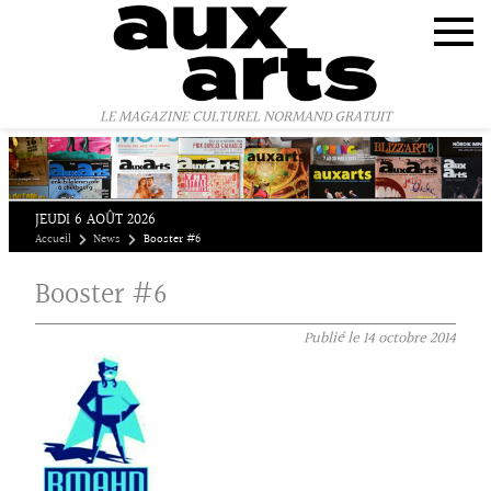
Panneau de gestion des cookies
LE MAGAZINE CULTUREL NORMAND GRATUIT
JEUDI 6 AOÛT 2026
Accueil
News
Booster #6
Booster #6
Publié le
14 octobre 2014