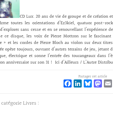
CD Lux. 20 ans de vie de groupe et de création e
irme toutes les orientations d’Ez3kiel, quatuor post-roc
d’explorer sans cesse et en se renouvellant l’expérience de 
e ce disque, les voix de Pierre Mottron sur le fascinant
e » et les cordes de Pierre Bloch au violon sur deux titre
ée opère toujours, ouvrant d’autres terrains de jeu, jetant 
ue, électrique et sonne l’entrée des tourangeaux dans l’è
 son anniversaire sur son 31 ! Ici d’Ailleurs / L’Autre Distrib
Partager cet article
Fa
Li
Bl
M
ce
n
ue
as
bo
ke
sk
to
 catégorie
Livres
:
o
dI
y
d