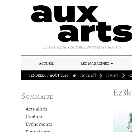
Panneau de gestion des cookies
LE MAGAZINE CULTUREL NORMAND GRATUIT
ACCUEIL
LES MAGAZINES
Accueil
Livres
E
VENDREDI 7 AOÛT 2026
Ez3k
Sommaire
Actualités
Cinéma
Evénements