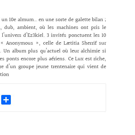
t un 10e almum… en une sorte de galette bilan ;
k, dub, ambient, où les machines ont pris le
l’univers d’Ez3kiel. 3 invités ponctuent les 10
 « Anonymous », celle de Lætitia Sherrif sur
s. Un album plus qu’actuel où leur alchimie si
des ponts encore plus aériens. Ce Lux est riche,
re d’un groupe jeune trentenaire qui vient de
ution
E
Pa
m
rt
ai
ag
l
er