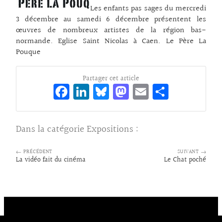
Les enfants pas sages du mercredi
3 décembre au samedi 6 décembre présentent les
œuvres de nombreux artistes de la région bas-
normande. Eglise Saint Nicolas à Caen. Le Père La
Pouque
Partager cet article
Fa
Li
Bl
M
E
Pa
ce
n
ue
as
m
rt
bo
ke
sk
to
ai
ag
Dans la catégorie
Expositions
:
o
dI
y
d
l
er
k
n
o
← PRÉCÉDENT
SUIVANT →
La vidéo fait du cinéma
Le Chat poché
n