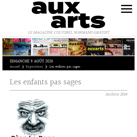
Panneau de gestion des cookies
LE MAGAZINE CULTUREL NORMAND GRATUIT
DIMANCHE 9 AOÛT 2026
Accueil
Expositions
Les enfants pas sages
Les enfants pas sages
Archive
2014