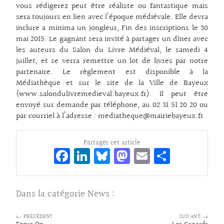
vous rédigerez peut être réaliste ou fantastique mais
sera toujours en lien avec l’époque médiévale. Elle devra
inclure a minima un jongleur, Fin des inscriptions le 30
mai 2015. Le gagnant sera invité à partager un dîner avec
les auteurs du Salon du Livre Médiéval, le samedi 4
juillet, et se verra remettre un lot de livres par notre
partenaire. Le règlement est disponible à la
Médiathèque et sur le site de la Ville de Bayeux
(www.salondulivremedieval.bayeux.fr). Il peut être
envoyé sur demande par téléphone, au 02 31 51 20 20 ou
par courriel à l’adresse : mediatheque@mairiebayeux.fr
Partager cet article
Fa
Li
Bl
M
E
Pa
ce
n
ue
as
m
rt
bo
ke
sk
to
ai
ag
Dans la catégorie
News
:
o
dI
y
d
l
er
k
n
o
← PRÉCÉDENT
SUIVANT →