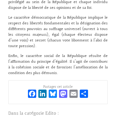
privilégié au sein de la République et chaque individu
dispose de la liberté de ses opinions et de sa foi.
Le caractère démocratique de la République implique le
respect des libertés fondamentales et la désignation des
différents pouvoirs au suffrage universel (ouvert à tous
les citoyens majeurs), égal (chaque électeur dispose
d’une voix) et secret (chacun vote librement à l’abri de
toute pression).
Enfin, le caractère social de la République résulte de
l’affirmation du principe d’égalité. Il s’agit de contribuer
à la cohésion sociale et de favoriser l’amélioration de la
condition des plus démunis.
Partager cet article
Fa
Li
Bl
M
E
Pa
ce
n
ue
as
m
rt
bo
ke
sk
to
ai
ag
Dans la catégorie
Edito
: