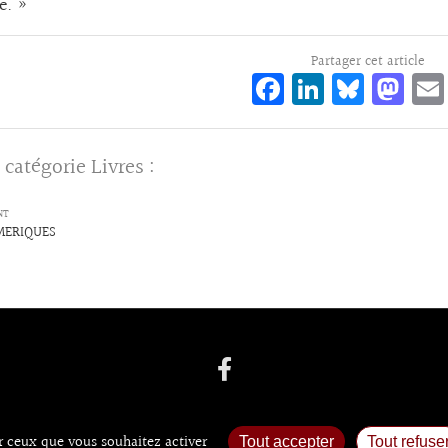
e. »
Partager cet article
Fa
Li
Bl
M
ce
n
ue
as
bo
ke
sk
to
 catégorie
Livres
:
o
dI
y
d
k
n
o
NT
MERIQUES
n
ur ceux que vous souhaitez activer
Tout accepter
Tout refuse