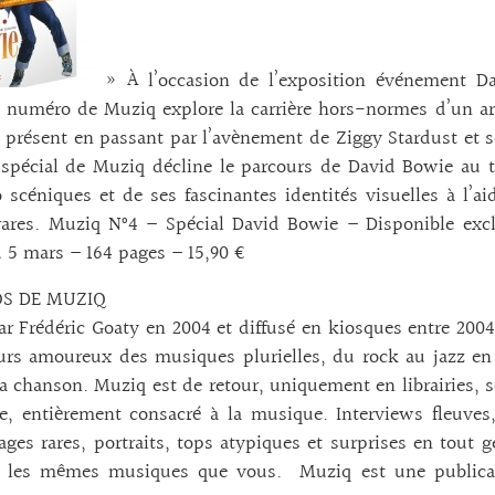
» À l’occasion de l’exposition événement Da
 numéro de Muziq explore la carrière hors-normes d’un ar
 présent en passant par l’avènement de Ziggy Stardust et s
spécial de Muziq décline le parcours de David Bowie au t
o scéniques et de ses fascinantes identités visuelles à l’
rares. Muziq N°4 – Spécial David Bowie – Disponible excl
u 5 mars – 164 pages – 15,90 €
OS DE MUZIQ
r Frédéric Goaty en 2004 et diffusé en kiosques entre 2004
urs amoureux des musiques plurielles, du rock au jazz en 
la chanson. Muziq est de retour, uniquement en librairies,
e, entièrement consacré à la musique. Interviews fleuves
ges rares, portraits, tops atypiques et surprises en tout 
s les mêmes musiques que vous. Muziq est une publicat