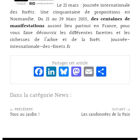
Le 21 mars : Journée internationale
des forêts. Une cinquantaine de propositions en
Normandie. Du 21 au 29 Mars 2015,
des centaines de
manifestations
auront lieu partout en France, pour
vous faire découvrir les différentes facettes et les
richesses de l’arbre et de la forêt. journée-
internationale-des-forets.fr
Partager cet article
Fa
Li
Bl
M
E
Pa
ce
n
ue
as
m
rt
bo
ke
sk
to
ai
ag
Dans la catégorie
News
:
o
dI
y
d
l
er
k
n
o
← PRÉCÉDENT
SUIVANT →
Tous au jardin !
Les randonnées de la Paix
n