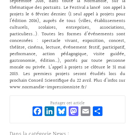
septembre 2016, dans toute la Normandie, sur la
thématique des portraits. Le Festival a lancé son appel à
projets le 6 février dernier (1 seul appel à projets pour
l’édition 2016), auprès de tous (villes, établissements
culturels, scolaires, entreprises, associations,
particuliers…). Toutes les formes d’événements sont
concernées : spectacle vivant, exposition, concert,
théâtre, cinéma, lecture, événement festif, participatif,
performance, action pédagogique, visite guidée,
gastronomie, édition…), portés par toute personne
morale ou privée. L’appel à projets se clôture le 31 mai
2015. Les premiers projets seront étudiés lors du
prochain Conseil Scientifique du 22 avril. Plus d’infos sur
www.normandie-impressionniste.fr/
Partager cet article
Fa
Li
Bl
M
E
Pa
ce
n
ue
as
m
rt
bo
ke
sk
to
ai
ag
Dans la catégorie
News
: