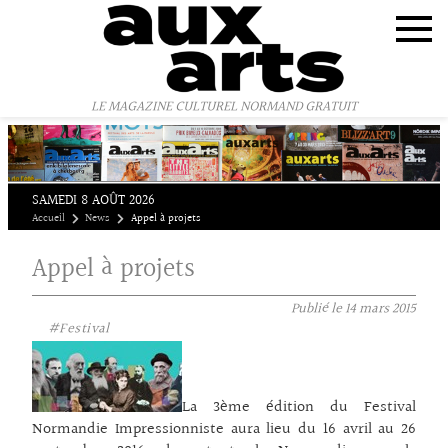
Panneau de gestion des cookies
LE MAGAZINE CULTUREL NORMAND GRATUIT
SAMEDI 8 AOÛT 2026
Accueil
News
Appel à projets
Appel à projets
Publié le
14 mars 2015
#Festival
La 3ème édition du Festival
Normandie Impressionniste aura lieu du 16 avril au 26