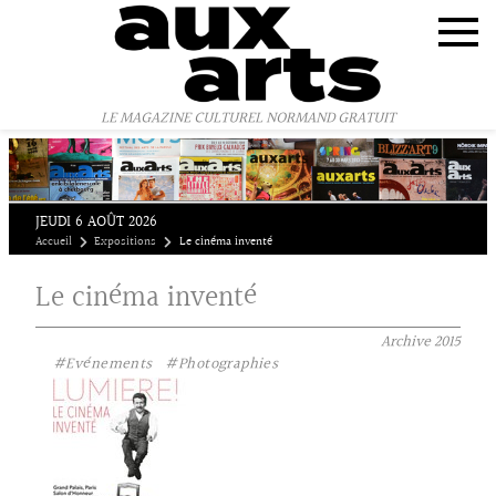
Panneau de gestion des cookies
LE MAGAZINE CULTUREL NORMAND GRATUIT
JEUDI 6 AOÛT 2026
Accueil
Expositions
Le cinéma inventé
Le cinéma inventé
Archive
2015
#Evénements
#Photographies