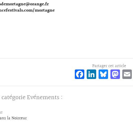
sdemortagne@orange.fr
cefestivals.com/mortagne
Partager cet article
Fa
Li
Bl
M
ce
n
ue
as
bo
ke
sk
to
 catégorie
Evénements
:
o
dI
y
d
k
n
o
NT
n
ans la Noirceur