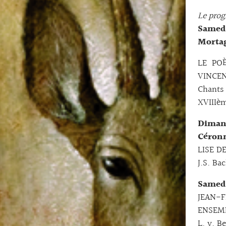
Le pro
Samedi
Morta
LE PO
VINCEN
Chants 
XVIIIèm
Diman
Céron
LISE DE
J.S. Ba
Samedi
JEAN-F
ENSEM
L. v. B