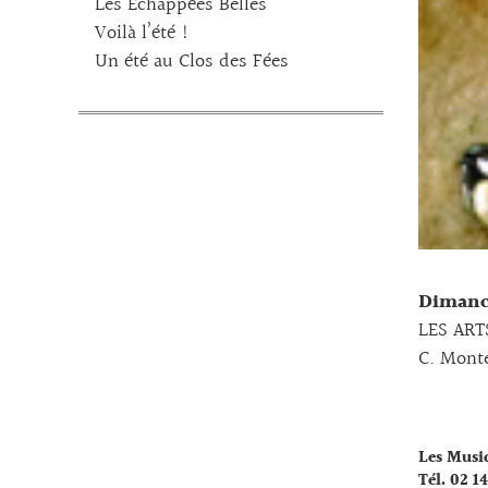
Les Echappées Belles
Voilà l’été !
Un été au Clos des Fées
Dimanch
LES ART
C. Mont
Les Musi
Tél. 02 14