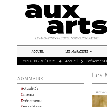
Panneau de gestion des cookies
LE MAGAZINE CULTUREL NORMAND GRATUIT
ACCUEIL
LES MAGAZINES
Accueil
Evénement
VENDREDI 7 AOÛT 2026
Les 
Sommaire
Actualités
#Conce
Cinéma
Evénements