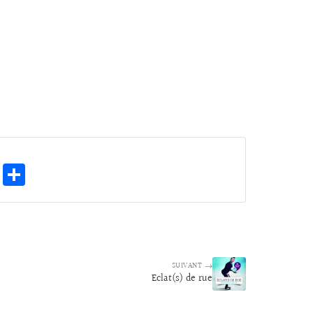
E
Pa
m
rt
ai
ag
l
er
SUIVANT →
Eclat(s) de rue