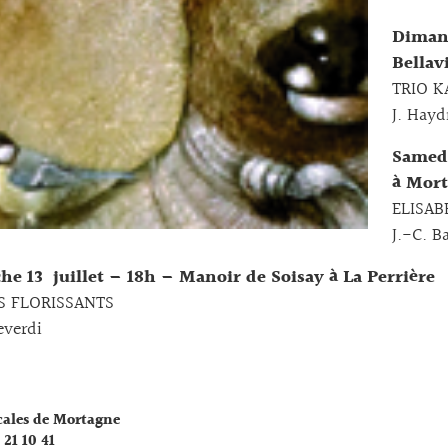
Dima
Bellavi
TRIO K
J. Hayd
Samedi
à Mor
ELISAB
J.-C. B
e 13 juillet – 18h – Manoir de Soisay à La Perrière
S FLORISSANTS
everdi
cales de Mortagne
 21 10 41