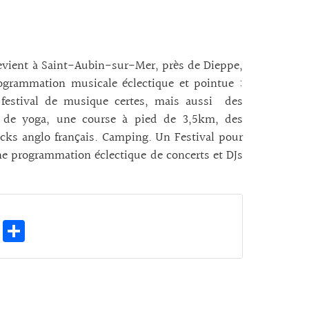
y revient à Saint-Aubin-sur-Mer, près de Dieppe,
ogrammation musicale éclectique et pointue :
 festival de musique certes, mais aussi des
s de yoga, une course à pied de 3,5km, des
rucks anglo français. Camping. Un Festival pour
c une programmation éclectique de concerts et DJs
E
Pa
m
rt
ai
ag
l
er