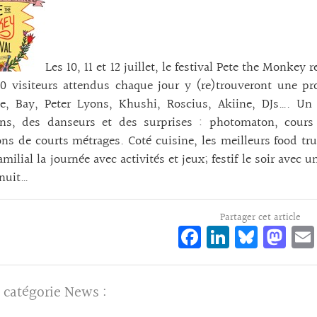
Les 10, 11 et 12 juillet, le festival Pete the Monke
0 visiteurs attendus chaque jour y (re)trouveront une pr
ne, Bay, Peter Lyons, Khushi, Roscius, Akiine, DJs…. Un
ns, des danseurs et des surprises : photomaton, cour
ons de courts métrages. Coté cuisine, les meilleurs food t
amilial la journée avec activités et jeux; festif le soir ave
 nuit…
Partager cet article
Fa
Li
Bl
M
ce
n
ue
as
bo
ke
sk
to
 catégorie
News
:
o
dI
y
d