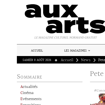
Panneau de gestion des cookies
LE MAGAZINE CULTUREL NORMAND GRATUIT
ACCUEIL
LES MAGAZINES
Accueil
News
Pet
SAMEDI 8 AOÛT 2026
Pete
Sommaire
Actualités
#Conce
Cinéma
Evénements