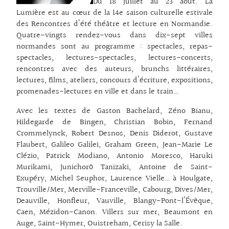
Du 18 juillet au 23 août. La
Lumière est au cœur de la 14e saison culturelle estivale
des Rencontres d’été théâtre et lecture en Normandie.
Quatre-vingts rendez-vous dans dix-sept villes
normandes sont au programme : spectacles, repas-
spectacles, lectures-spectacles, lectures-concerts,
rencontres avec des auteurs, brunchs littéraires,
lectures, films, ateliers, concours d’écriture, expositions,
promenades-lectures en ville et dans le train…
Avec les textes de Gaston Bachelard, Zéno Bianu,
Hildegarde de Bingen, Christian Bobin, Fernand
Crommelynck, Robert Desnos, Denis Diderot, Gustave
Flaubert, Galileo Galilei, Graham Green, Jean-Marie Le
Clézio, Patrick Modiano, Antonio Moresco, Haruki
Murikami, Junichorô Tanizaki, Antoine de Saint-
Exupéry, Michel Seuphor, Laurence Vielle… à Houlgate,
Trouville/Mer, Merville-Franceville, Cabourg, Dives/Mer,
Deauville, Honfleur, Vauville, Blangy-Pont-l’Évêque,
Caen, Mézidon-Canon. Villers sur mer, Beaumont en
Auge, Saint-Hymer, Ouistreham, Cerisy la Salle.