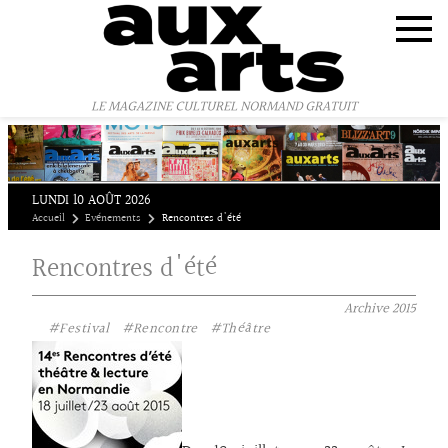
Panneau de gestion des cookies
LE MAGAZINE CULTUREL NORMAND GRATUIT
LUNDI 10 AOÛT 2026
Accueil
Evénements
Rencontres d'été
Rencontres d'été
Archive
2015
#Festival
#Rencontre
#Théâtre