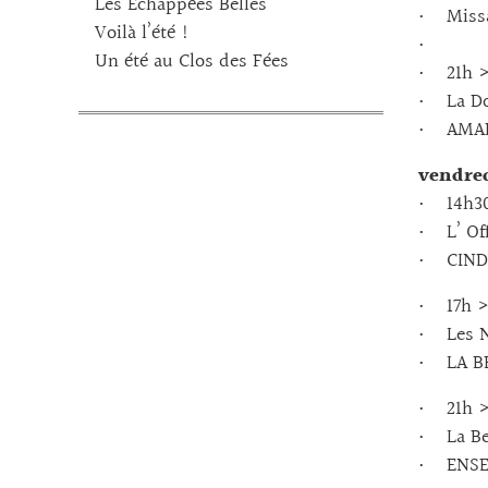
Les Echappées Belles
• Missa
Voilà l’été !
•
Un été au Clos des Fées
• 21h > 
• La Do
• AMARI
vendred
• 14h30 
• L’ Of
• CINDY
• 17h > 
• Les N
• LA BE
• 21h > 
• La Bel
• ENSEM