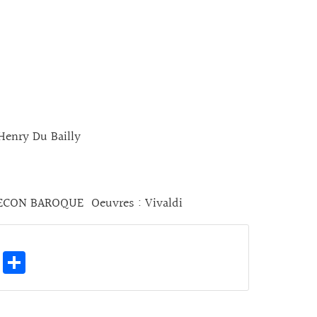
Henry Du Bailly
N BAROQUE Oeuvres : Vivaldi
E
Pa
m
rt
ai
ag