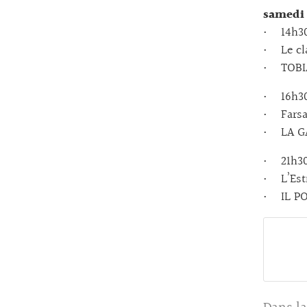
samedi 
• 14h30 
• Le cla
• TOBIA
• 16h30 
• Farsa 
• LA GA
• 21h30 
• L’Est
• IL P