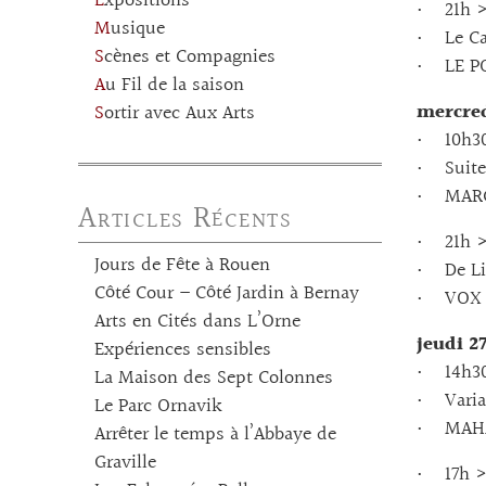
Expositions
• 21h >
Musique
• Le Car
Scènes et Compagnies
• LE P
Au Fil de la saison
mercred
Sortir avec Aux Arts
• 10h30 
• Suites
• MARCI
Articles Récents
• 21h >
Jours de Fête à Rouen
• De Li
Côté Cour – Côté Jardin à Bernay
• VOX L
Arts en Cités dans L’Orne
jeudi 2
Expériences sensibles
• 14h30 
La Maison des Sept Colonnes
• Varia
Le Parc Ornavik
• MAHAN
Arrêter le temps à l’Abbaye de
Graville
• 17h >