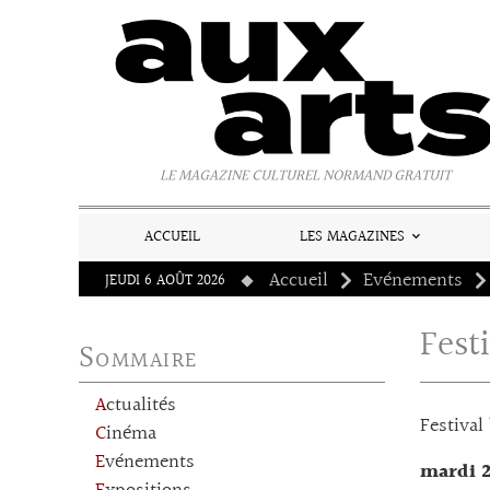
Panneau de gestion des cookies
LE MAGAZINE CULTUREL NORMAND GRATUIT
ACCUEIL
LES MAGAZINES
Accueil
Evénements
JEUDI 6 AOÛT 2026
Fest
Sommaire
Actualités
Festival
Cinéma
Evénements
mardi 2