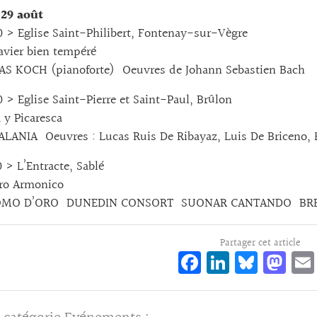
29 août
> Eglise Saint-Philibert, Fontenay-sur-Vègre
vier bien tempéré
S KOCH (pianoforte) Oeuvres de Johann Sebastien Bach
> Eglise Saint-Pierre et Saint-Paul, Brûlon
y Picaresca
LANIA Oeuvres : Lucas Ruis De Ribayaz, Luis De Briceno, 
> L’Entracte, Sablé
ro Armonico
OMO D’ORO DUNEDIN CONSORT SUONAR CANTANDO BRECO
Partager cet article
Fa
Li
Bl
M
ce
n
ue
as
bo
ke
sk
to