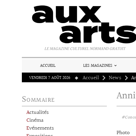
Panneau de gestion des cookies
LE MAGAZINE CULTUREL NORMAND GRATUIT
ACCUEIL
LES MAGAZINES
Accueil
News
An
VENDREDI 7 AOÛT 2026
Anni
Sommaire
Actualités
#Conce
Cinéma
Evénements
Photo 