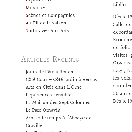
Expositions
Liblin
Musique
Scènes et Compagnies
Dès le 19
Au Fil de la saison
Salle d
Sortir avec Aux Arts
débordan
Economy 
de folie
visites
Articles Récents
Organis
Ibeyi, N
Jours de Fête à Rouen
les vois
Côté Cour – Côté Jardin à Bernay
son iden
Arts en Cités dans L’Orne
50 ans d
Expériences sensibles
Dès le 19
La Maison des Sept Colonnes
Le Parc Ornavik
Arrêter le temps à l’Abbaye de
Graville