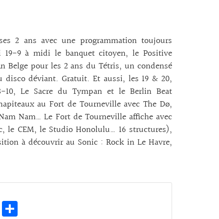
e ses 2 ans avec une programmation toujours
 19-9 à midi le banquet citoyen, le Positive
An Belge pour les 2 ans du Tétris, un condensé
isco déviant. Gratuit. Et aussi, les 19 & 20,
 3-10, Le Sacre du Tympan et le Berlin Beat
apiteaux au Fort de Tourneville avec The Dø,
y Nam Nam… Le Fort de Tourneville affiche avec
ic, le CEM, le Studio Honolulu… 16 structures),
sition à découvrir au Sonic : Rock in Le Havre,
E
Pa