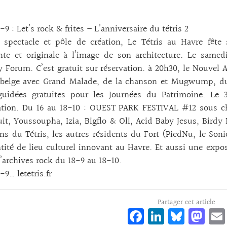
-9 : Let’s rock & frites – L’anniversaire du tétris 2
e spectacle et pôle de création, Le Tétris au Havre fêt
te et originale à l’image de son architecture. Le samedi
Forum. C’est gratuit sur réservation. à 20h30, le Nouvel 
 belge avec Grand Malade, de la chanson et Mugwump, du d
 guidées gratuites pour les Journées du Patrimoine. Le
ation. Du 16 au 18-10 : OUEST PARK FESTIVAL #12 sous ch
uit, Youssoupha, Izia, Bigflo & Oli, Acid Baby Jesus, Bird
ins du Tétris, les autres résidents du Fort (PiedNu, le Son
tité de lieu culturel innovant au Havre. Et aussi une expo
’archives rock du 18-9 au 18-10.
-9… letetris.fr
Partager cet article
Fa
Li
Bl
M