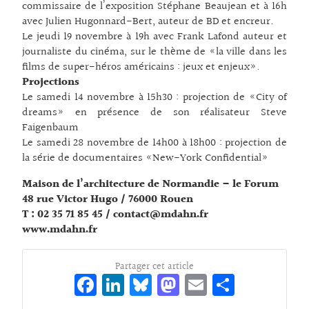
commissaire de l’exposition Stéphane Beaujean et à 16h
avec Julien Hugonnard-Bert, auteur de BD et encreur.
Le jeudi 19 novembre à 19h avec Frank Lafond auteur et
journaliste du cinéma, sur le thème de «la ville dans les
films de super-héros américains : jeux et enjeux».
Projections
Le samedi 14 novembre à 15h30 : projection de «City of
dreams» en présence de son réalisateur Steve
Faigenbaum
Le samedi 28 novembre de 14h00 à 18h00 : projection de
la série de documentaires «New-York Confidential»
Maison de l’architecture de Normandie – le Forum
48 rue Victor Hugo / 76000 Rouen
T : 02 35 71 85 45 / contact@mdahn.fr
www.mdahn.fr
Partager cet article
Fa
Li
Bl
M
E
Pa
ce
n
ue
as
m
rt