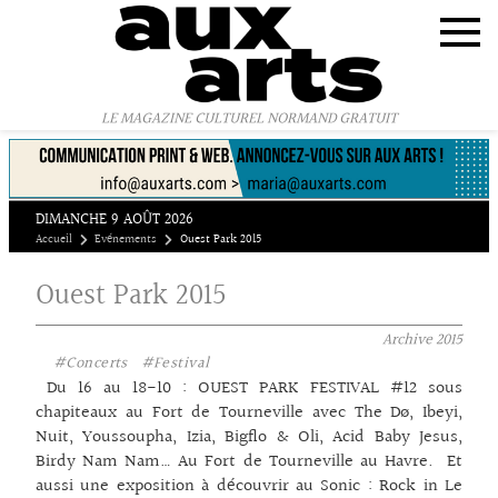
Panneau de gestion des cookies
LE MAGAZINE CULTUREL NORMAND GRATUIT
DIMANCHE 9 AOÛT 2026
Accueil
Evénements
Ouest Park 2015
Ouest Park 2015
Archive
2015
#Concerts
#Festival
Du 16 au 18-10 : OUEST PARK FESTIVAL #12 sous
chapiteaux au Fort de Tourneville avec The Dø, Ibeyi,
Nuit, Youssoupha, Izia, Bigflo & Oli, Acid Baby Jesus,
Birdy Nam Nam… Au Fort de Tourneville au Havre. Et
aussi une exposition à découvrir au Sonic : Rock in Le