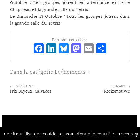
Octobre : Les groupes jouent en alternance entre le
Chapiteau et la grande salle du Tetris.
Le Dimanche 18 Octobre : Tous les groupes jouent dans
la grande salle du Tetris.
Partager cet article
Fa
Li
Bl
M
E
Pa
ce
n
ue
as
m
rt
bo
ke
sk
to
ai
ag
Dans la catégorie
Evénements
:
o
dI
y
d
l
er
k
n
o
← PRÉCÉDENT
SUIVANT →
Prix Bayeux-Calvados
Rockomotives
n
Contact
À Propos d’Aux Arts
Ce site utilise des cookies et vous donne le contrôle sur ceux q