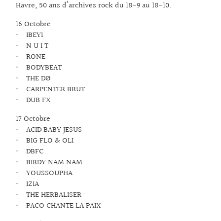
Havre, 50 ans d’archives rock du 18-9 au 18-10.
16 Octobre
• IBEYI
• N U I T
• RONE
• BODYBEAT
• THE DØ
• CARPENTER BRUT
• DUB FX
17 Octobre
• ACID BABY JESUS
• BIG FLO & OLI
• DBFC
• BIRDY NAM NAM
• YOUSSOUPHA
• IZIA
• THE HERBALISER
• PACO CHANTE LA PAIX