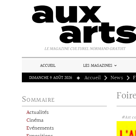
Panneau de gestion des cookies
LE MAGAZINE CULTUREL NORMAND GRATUIT
ACCUEIL
LES MAGAZINES
Accueil
News
F
DIMANCHE 9 AOÛT 2026
Foire
Sommaire
Actualités
#Art c
Cinéma
Evénements