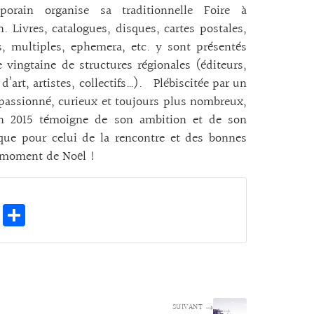
porain organise sa traditionnelle Foire à
on. Livres, catalogues, disques, cartes postales,
s, multiples, ephemera, etc. y sont présentés
 vingtaine de structures régionales (éditeurs,
 d’art, artistes, collectifs…). Plébiscitée par un
passionné, curieux et toujours plus nombreux,
ion 2015 témoigne de son ambition et de son
 que pour celui de la rencontre et des bonnes
u moment de Noël !
E
Pa
m
rt
ai
ag
l
er
SUIVANT →