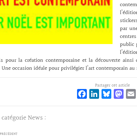
contem
l’éditi
sticker
par une
centres
public 
l’édit
is pour la création contemporaine et la découverte ainsi
. Une occasion idéale pour privilégier l’art contemporain a
Partager cet article
Fa
Li
Bl
M
ce
n
ue
as
bo
ke
sk
to
 catégorie
News
:
o
dI
y
d
k
n
o
PRÉCÉDENT