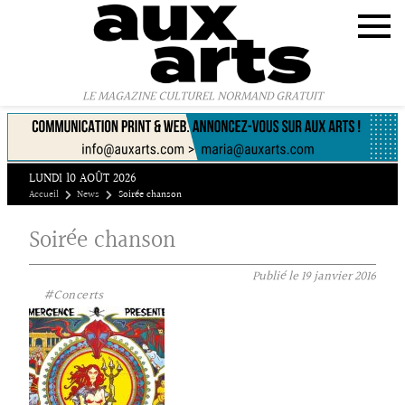
Panneau de gestion des cookies
LE MAGAZINE CULTUREL NORMAND GRATUIT
LUNDI 10 AOÛT 2026
Accueil
News
Soirée chanson
Soirée chanson
Publié le
19 janvier 2016
#Concerts