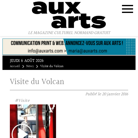
Panneau de gestion des cookies
LE MAGAZINE CULTUREL NORMAND GRATUIT
JEUDI 6 AOÛT 2026
Accueil
News
Visite du Volcan
Visite du Volcan
Publié le
20 janvier 2016
#Visite