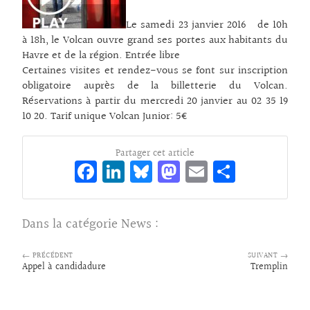
Le samedi 23 janvier 2016 de 10h
à 18h, le Volcan ouvre grand ses portes aux habitants du
Havre et de la région. Entrée libre
Certaines visites et rendez-vous se font sur inscription
obligatoire auprès de la billetterie du Volcan.
Réservations à partir du mercredi 20 janvier au 02 35 19
10 20. Tarif unique Volcan Junior: 5€
Partager cet article
Fa
Li
Bl
M
E
Pa
ce
n
ue
as
m
rt
bo
ke
sk
to
ai
ag
Dans la catégorie
News
:
o
dI
y
d
l
er
k
n
o
← PRÉCÉDENT
SUIVANT →
Appel à candidadure
Tremplin
n