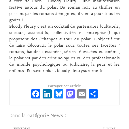
à coté de Caen : Bloody Fleury : une manifestation
festive autour du polar. Du roman noir au thriller en
passant par les romans à énigmes, il y en a pour tous les
goûts !
Bloody Fleury c’est un cocktail de partenaires (culturels,
sociaux, associatifs, collectivités et entreprises) qui
proposent des échanges autour du polar. L’objectif est
de faire découvrir le polar sous toutes ses facettes :
romans, bandes dessinées, séries télévisées et cinéma,
le polar vu par des criminologues ou des professionnels
du monde psychologique ou judiciaire, la peur et les
enfants…En savoir plus : bloody.fleurysurorne.fr
Partager cet article
Fa
Li
Bl
M
E
Pa
ce
n
ue
as
m
rt
bo
ke
sk
to
ai
ag
Dans la catégorie
News
:
o
dI
y
d
l
er
← PRÉCÉDENT
SUIVANT →