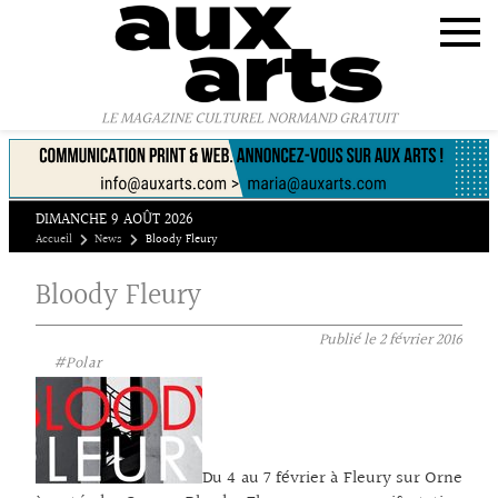
Panneau de gestion des cookies
LE MAGAZINE CULTUREL NORMAND GRATUIT
DIMANCHE 9 AOÛT 2026
Accueil
News
Bloody Fleury
Bloody Fleury
Publié le
2 février 2016
#Polar
Du 4 au 7 février à Fleury sur Orne