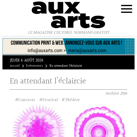
Panneau de gestion des cookies
LE MAGAZINE CULTUREL NORMAND GRATUIT
JEUDI 6 AOÛT 2026
Accueil
Evénements
En attendant l’éclaircie
En attendant l’éclaircie
Archive
2016
#Concerts
#Festival
#Théâtre