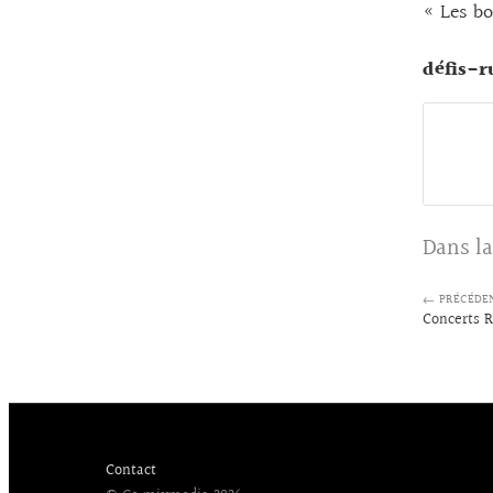
« Les bo
défis-r
Dans la
← PRÉCÉDE
Concerts 
Contact