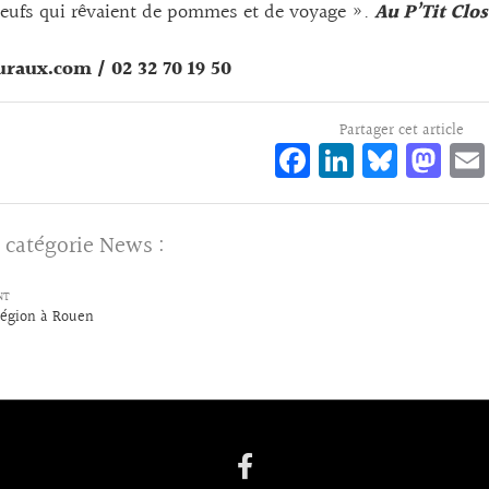
eufs qui rêvaient de pommes et de voyage ».
Au P’Tit Clo
uraux.com / 02 32 70 19 50
Partager cet article
Fa
Li
Bl
M
ce
n
ue
as
bo
ke
sk
to
 catégorie
News
:
o
dI
y
d
k
n
o
NT
Région à Rouen
n