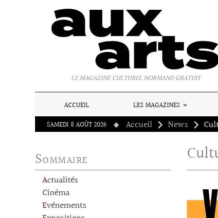
Panneau de gestion des cookies
LE MAGAZINE CULTUREL NORMAND GRATUIT
ACCUEIL
LES MAGAZINES
Accueil
News
SAMEDI 8 AOÛT 2026
Cult
Sommaire
Actualités
Cinéma
Evénements