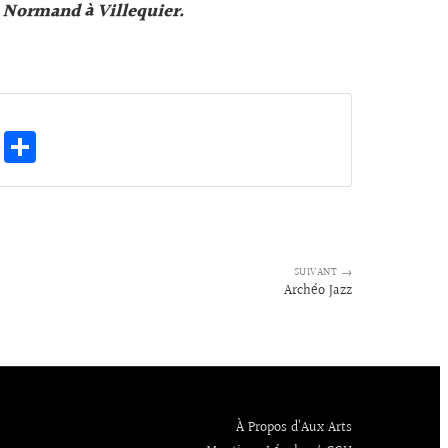
s Normand à Villequier.
E
Pa
m
rt
ai
ag
l
er
SUIVANT →
Archéo Jazz
À Propos d’Aux Arts