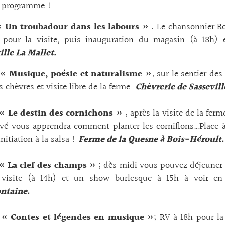
 programme !
« Un troubadour dans les labours »
: Le chansonnier Ro
 pour la visite, puis inauguration du magasin (à 18h) e
lle La Mallet.
 « Musique, poésie et naturalisme »
; sur le sentier de
s chèvres et visite libre de la ferme.
Chèvrerie de Sassevill
 « Le destin des cornichons »
; après la visite de la fer
ivé vous apprendra comment planter les corniflons…Place à
nitiation à la salsa !
Ferme de la Quesne à Bois-Héroult.
 « La clef des champs »
; dès midi vous pouvez déjeuner à
 visite (à 14h) et un show burlesque à 15h à voir en
ontaine.
 « Contes et légendes en musique »
; RV à 18h pour la